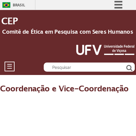
BRASIL
Simplifique!
CEP
Comunica BR
Comitê de Ética em Pesquisa com Seres Humanos
Participe
Acesso à informação
Legislação
Canais
☰
Coordenação e Vice-Coordenação