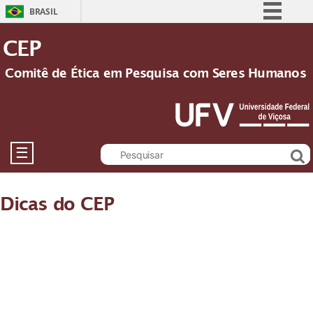
BRASIL
Simplifique!
CEP
Comunica BR
Comitê de Ética em Pesquisa com Seres Humanos
Participe
Acesso à informação
Legislação
Canais
☰
Dicas do CEP