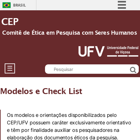
BRASIL
Simplifique!
CEP
Comunica BR
Comitê de Ética em Pesquisa com Seres Humanos
Participe
Acesso à informação
Legislação
Canais
☰
Modelos e Check List
Os modelos e orientações disponibilizados pelo
CEP/UFV possuem caráter exclusivamente orientativo
e têm por finalidade auxiliar os pesquisadores na
elaboração dos documentos éticos da pesquisa.