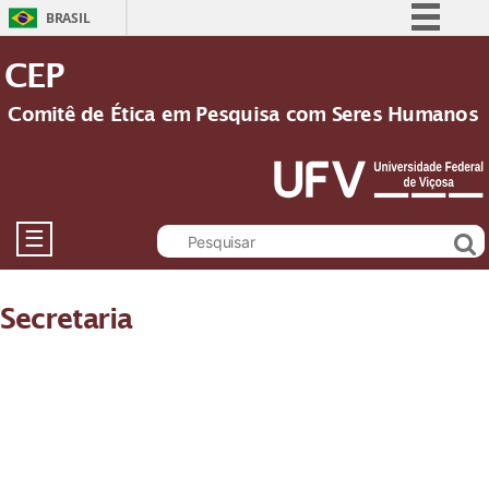
BRASIL
Simplifique!
CEP
Comunica BR
Comitê de Ética em Pesquisa com Seres Humanos
Participe
Acesso à informação
Legislação
Canais
☰
Secretaria