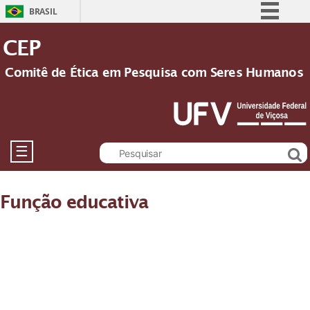
BRASIL
Simplifique!
CEP
Comunica BR
Comitê de Ética em Pesquisa com Seres Humanos
Participe
Acesso à informação
Legislação
Canais
☰
Função educativa